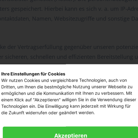
rs gespeichert. Hierbei kann es sich v. a. um IP-Ad
taktdaten, Namen, Websitezugriffe und sonstige Dat
cke der Vertragserfüllung gegenüber unseren potenzi
ner sicheren, schnellen und effizienten Bereitstellun
. f DSGVO).
Ihre Einstellungen für Cookies
Wir nutzen Cookies und vergleichbare Technologien, auch von
 verarbeiten, wie dies zur Erfüllung seiner Leistungsp
Dritten, um Ihnen die bestmögliche Nutzung unserer Webseite zu
ermöglichen und die Kommunikation mit Ihnen zu verbessern. Mit
lgen.
einem Klick auf "Akzeptieren" willigen Sie in die Verwendung dieser
Technologien ein. Die Einwilligung kann jederzeit mit Wirkung für
die Zukunft widerrufen oder geändert werden.
Akzeptieren