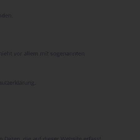
nden.
hieht vor allem mit sogenannten
hutzerklärung.
 Daten, die auf dieser Website erfasst