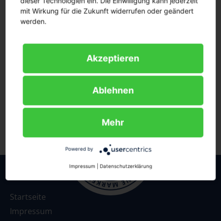
dieser Technologien ein. Die Einwilligung kann jederzeit
Anmelden
mit Wirkung für die Zukunft widerrufen oder geändert
werden.
Passwort vergessen?
Akzeptieren
Ablehnen
Mehr
Powered by
Impressum
|
Datenschutzerklärung
Startseite
Impressum